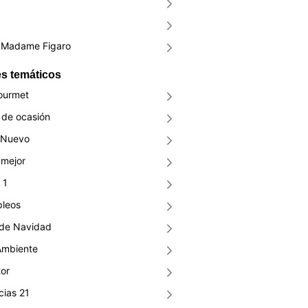
Madame Figaro
s temáticos
ourmet
de ocasión
 Nuevo
mejor
 1
pleos
 de Navidad
Ambiente
or
ias 21