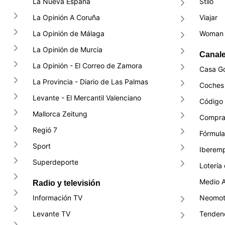
La Nueva España
Stilo
La Opinión A Coruña
Viajar
La Opinión de Málaga
Woman 
La Opinión de Murcia
Canale
La Opinión - El Correo de Zamora
Casa G
La Provincia - Diario de Las Palmas
Coches 
Levante - El Mercantil Valenciano
Código
Mallorca Zeitung
Compra
Regió 7
Fórmula
Sport
Iberem
Superdeporte
Lotería
Medio 
Radio y televisión
Información TV
Neomot
Levante TV
Tendenc